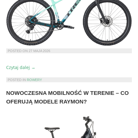
POSTED ON
27 MAJA 2026
„Co
Czytaj dalej
→
warto
wiedzieć
POSTED IN
ROWERY
przed
NOWOCZESNA MOBILNOŚĆ W TERENIE – CO
zakupem
roweru
OFERUJĄ MODELE RAYMON?
Trek
Marlin
5?”