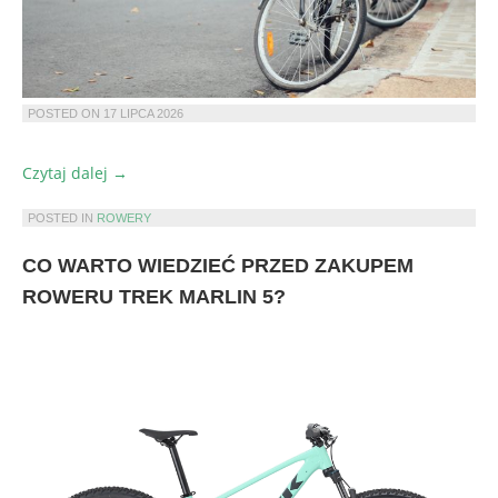
POSTED ON
17 LIPCA 2026
„Konserwacja
Czytaj dalej
→
roweru
miejskiego,
POSTED IN
ROWERY
która
CO WARTO WIEDZIEĆ PRZED ZAKUPEM
oszczędza
czas
ROWERU TREK MARLIN 5?
i
pieniądze”