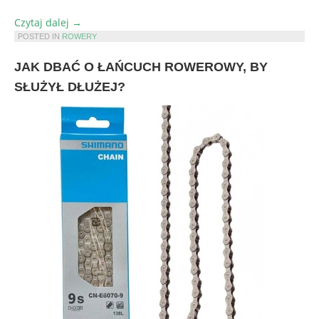
„Nowoczesna
Czytaj dalej
→
mobilność
POSTED IN
ROWERY
w
JAK DBAĆ O ŁAŃCUCH ROWEROWY, BY
terenie
–
SŁUŻYŁ DŁUŻEJ?
co
oferują
modele
Raymon?”