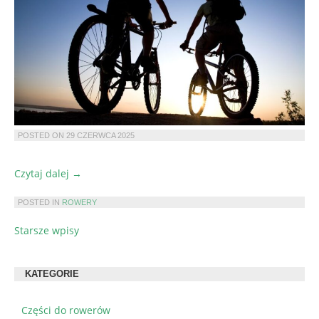
POSTED ON
29 CZERWCA 2025
„Na
Czytaj dalej
→
co
zwrócić
POSTED IN
ROWERY
uwagę,
Starsze wpisy
NAWIGACJA
gdy
szukasz
PO
roweru
WPISACH
KATEGORIE
gravel
do
Części do rowerów
codziennej