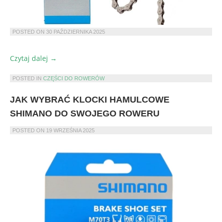
POSTED ON
30 PAŹDZIERNIKA 2025
„Jak
Czytaj dalej
→
dbać
o
POSTED IN
CZĘŚCI DO ROWERÓW
łańcuch
JAK WYBRAĆ KLOCKI HAMULCOWE
rowerowy,
by
SHIMANO DO SWOJEGO ROWERU
służył
POSTED ON
19 WRZEŚNIA 2025
dłużej?”