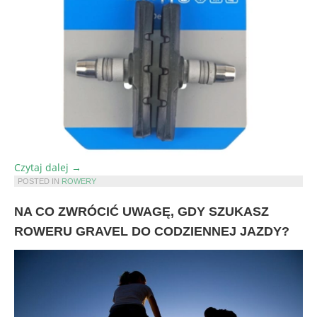
„Jak
Czytaj dalej
→
wybrać
POSTED IN
ROWERY
klocki
NA CO ZWRÓCIĆ UWAGĘ, GDY SZUKASZ
hamulcowe
Shimano
ROWERU GRAVEL DO CODZIENNEJ JAZDY?
do
swojego
roweru”